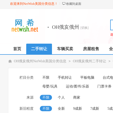
欢迎来到NetWish美国分类信息！
收藏到桌面
·
OH俄亥俄州
[切换]
首页
二手转让
车辆买卖
房屋租售
全
OH俄亥俄州NetWish美国分类信息
>
OH俄亥俄州二手转让
>
栏目分类
不限
手机转让
平板电脑
台式
母婴/玩具
运动/图书/乐器
门票卡券
来源
不限
个人
商家
新旧程度
不限
全新
9成新
7成新
5