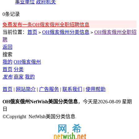
事业单位
政府机关
0条记录
免费发布一条OH俄亥俄州全职招聘信息
当前位置：
首页
OH俄亥俄州分类信息
OH俄亥俄州全职招
>
>
聘
返回
搜索
我的
OH俄亥俄州
首页
分类
发布
商家
我的
首页
|
网站简介
|
广告服务
|
联系我们
|
使用帮助
OH俄亥俄州NetWish美国分类信息
，今天是2026-08-09 星期
日
©Copyright NetWish美国分类信息