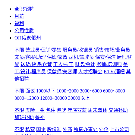
全职招聘
月薪
福利
公司性质
OH俄亥俄州
不限
营业员/促销/零售
服务员/收银员
销售/市场/业务员
文员/客服/助理
保姆/家政
司机/驾驶员
保安/保洁
厨师/切
配
送货/快递/仓管
工人/技工
财务/会计
老师/培训师
美
工/设计/程序员
保健师/美容师
人才招聘会
KTV/酒吧
其
他招聘
不限
面议
1000以下
1000~2000
3000~6000
6000~8000
8000~12000
12000~30000
30000以上
不限
五险一金
包住
包吃
年底双薪
周末双休
交通补助
加班补助
餐补
不限
私营
国企
股份制
外商
独资办事处
外企
上市公司