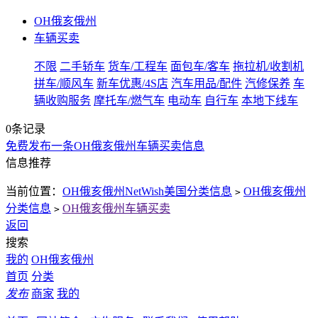
OH俄亥俄州
车辆买卖
不限
二手轿车
货车/工程车
面包车/客车
拖拉机/收割机
拼车/顺风车
新车优惠/4S店
汽车用品/配件
汽修保养
车
辆收购服务
摩托车/燃气车
电动车
自行车
本地下线车
0条记录
免费发布一条OH俄亥俄州车辆买卖信息
信息推荐
当前位置：
OH俄亥俄州NetWish美国分类信息
OH俄亥俄州
>
分类信息
OH俄亥俄州车辆买卖
>
返回
搜索
我的
OH俄亥俄州
首页
分类
发布
商家
我的