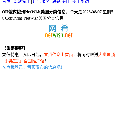
首页
|
网站简介
|
广告服务
|
联系我们
|
使用帮助
OH俄亥俄州NetWish美国分类信息
，今天是2026-08-07 星期5
©Copyright NetWish美国分类信息
【重要提醒】
充值特惠：从即日起，
置顶信息上首页
，将同时赠送
大类置顶
+
小类置顶
+
全国推广位
！
↘点我登录，置顶发布的信息吧！