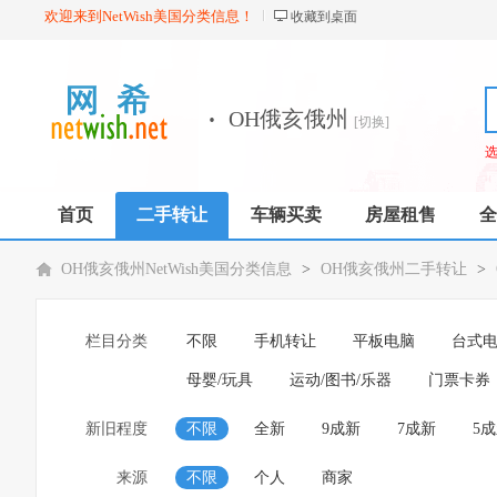
欢迎来到NetWish美国分类信息！
收藏到桌面
·
OH俄亥俄州
[切换]
首页
二手转让
车辆买卖
房屋租售
全
OH俄亥俄州NetWish美国分类信息
>
OH俄亥俄州二手转让
>
栏目分类
不限
手机转让
平板电脑
台式
母婴/玩具
运动/图书/乐器
门票卡券
新旧程度
不限
全新
9成新
7成新
5
来源
不限
个人
商家