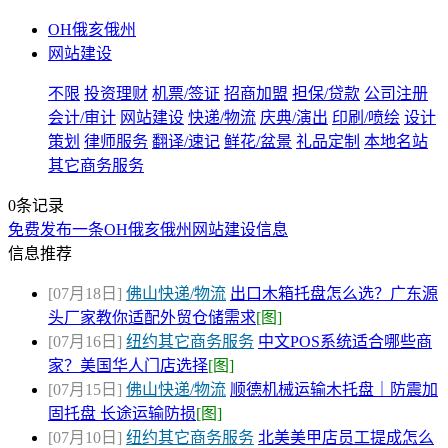
OH俄亥俄州
网站建设
不限
投资理财
机票/签证
招商加盟
担保/贷款
公司注册
会计/审计
网站建设
快递/物流
庆典/演出
印刷/喷绘
设计
策划
律师服务
翻译/速记
鲜花/盆景
礼品定制
本地名站
其它商务服务
0条记录
免费发布一条OH俄亥俄州网站建设信息
信息推荐
[07月18日]
佛山快递/物流
出口木箱托盘怎么选？广东源
头厂家教你适配外贸仓储需求
[图]
[07月16日]
纽约其它商务服务
中文POS系统适合哪些商
家？美国华人门店选择
[图]
[07月15日]
佛山快递/物流
顺德机械运输木托盘｜防震加
固托盘 长途运输防损
[图]
[07月10日]
纽约其它商务服务
北美美甲店员工提成怎么