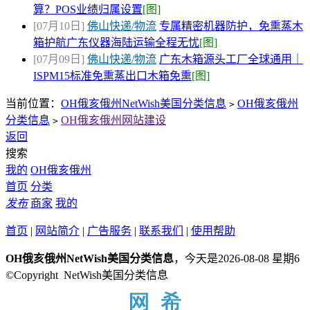
算？POS业绩归属设置
[图]
[07月10日]
佛山快递/物流
专属精密机器防护，免熏蒸木
箱护航广东仪器海陆运输全程无忧
[图]
[07月09日]
佛山快递/物流
广东木箱源头工厂全球通用｜
ISPM15标准免熏蒸出口木箱免熏
[图]
当前位置：
OH俄亥俄州NetWish美国分类信息
OH俄亥俄州
>
分类信息
OH俄亥俄州网站建设
>
返回
搜索
我的
OH俄亥俄州
首页
分类
发布
商家
我的
首页
|
网站简介
|
广告服务
|
联系我们
|
使用帮助
OH俄亥俄州NetWish美国分类信息
，今天是2026-08-08 星期6
©Copyright NetWish美国分类信息