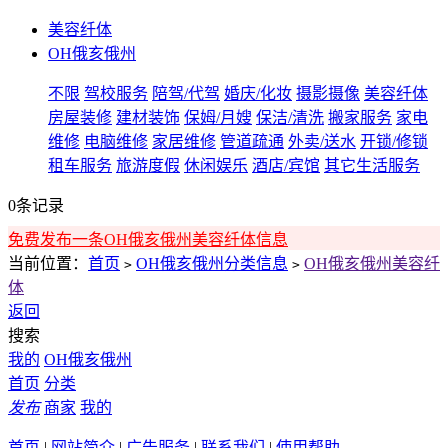
美容纤体
OH俄亥俄州
不限
驾校服务
陪驾/代驾
婚庆/化妆
摄影摄像
美容纤体
房屋装修
建材装饰
保姆/月嫂
保洁/清洗
搬家服务
家电
维修
电脑维修
家居维修
管道疏通
外卖/送水
开锁/修锁
租车服务
旅游度假
休闲娱乐
酒店/宾馆
其它生活服务
0条记录
免费发布一条OH俄亥俄州美容纤体信息
当前位置：
首页
OH俄亥俄州分类信息
OH俄亥俄州美容纤
>
>
体
返回
搜索
我的
OH俄亥俄州
首页
分类
发布
商家
我的
首页
|
网站简介
|
广告服务
|
联系我们
|
使用帮助