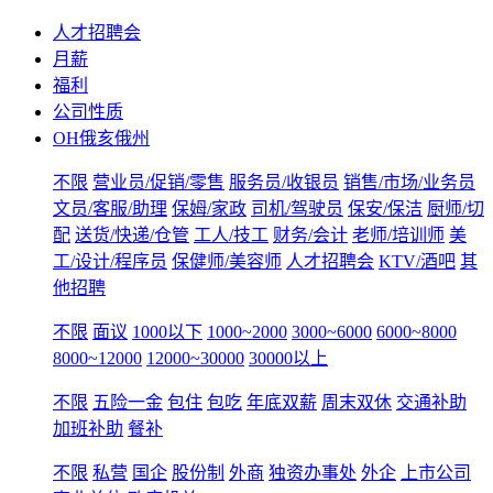
人才招聘会
月薪
福利
公司性质
OH俄亥俄州
不限
营业员/促销/零售
服务员/收银员
销售/市场/业务员
文员/客服/助理
保姆/家政
司机/驾驶员
保安/保洁
厨师/切
配
送货/快递/仓管
工人/技工
财务/会计
老师/培训师
美
工/设计/程序员
保健师/美容师
人才招聘会
KTV/酒吧
其
他招聘
不限
面议
1000以下
1000~2000
3000~6000
6000~8000
8000~12000
12000~30000
30000以上
不限
五险一金
包住
包吃
年底双薪
周末双休
交通补助
加班补助
餐补
不限
私营
国企
股份制
外商
独资办事处
外企
上市公司