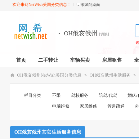
欢迎来到NetWish美国分类信息！
收藏到桌面
·
OH俄亥俄州
[切换]
首页
二手转让
车辆买卖
房屋租售
全
OH俄亥俄州NetWish美国分类信息
>
OH俄亥俄州生活服务
>
栏目分类
不限
驾校服务
陪驾/代驾
婚庆/
电脑维修
家居维修
管道疏通
外
OH俄亥俄州其它生活服务信息