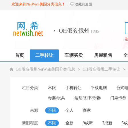
欢迎来到NetWish美国分类信息！
收藏到桌面
·
OH俄亥俄州
[切换]
首页
二手转让
车辆买卖
房屋租售
全
OH俄亥俄州NetWish美国分类信息
>
OH俄亥俄州二手转让
>
栏目分类
不限
手机转让
平板电脑
台式
母婴/玩具
运动/图书/乐器
门票卡券
来源
不限
个人
商家
新旧程度
不限
全新
9成新
7成新
5