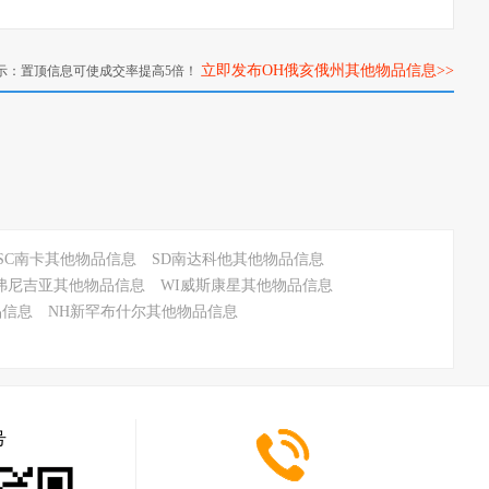
立即发布OH俄亥俄州其他物品信息>>
示：置顶信息可使成交率提高5倍！
SC南卡其他物品信息
SD南达科他其他物品信息
弗尼吉亚其他物品信息
WI威斯康星其他物品信息
品信息
NH新罕布什尔其他物品信息
号