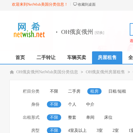
欢迎来到NetWish美国分类信息！
收藏到桌面
·
OH俄亥俄州
[切换]
首页
二手转让
车辆买卖
房屋租售
全
OH俄亥俄州NetWish美国分类信息
>
OH俄亥俄州房屋租售
>
栏目分类
不限
二手房
租房
日租/短租
身份
不限
个人
中介
出租形式
不限
整套
单间
床位
房型
不限
4室及以上
3室
2室
1