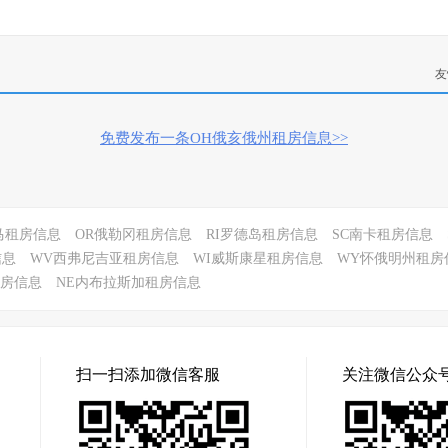
友
免费发布一条OH俄亥俄州租房信息>>
马租房信息
OR俄勒冈租房信息
RI罗德岛租房信息
SC南卡租房信息
信息
WV西弗尼吉亚租房信息
WI威斯康星租房信息
WY怀俄明州租房
租房信息
NE内布拉斯加租房信息
扫一扫添加微信客服
关注微信公众