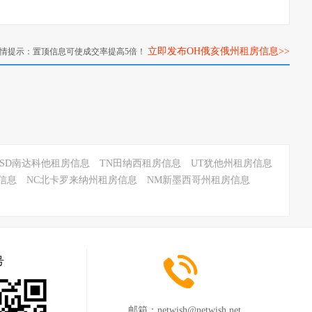
立即发布OH俄亥俄州租房信息>>
情提示：置顶信息可使成交率提高5倍！
SD南达科他租房信息
TN田纳西租房信息
UT犹他州租房信息
信息
NC北卡罗来纳州租房信息
NM新墨西哥州租房信息
号
邮箱：
netwish@netwish.net