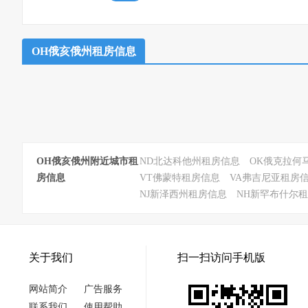
OH俄亥俄州租房信息
OH俄亥俄州附近城市租
ND北达科他州租房信息
OK俄克拉何
房信息
VT佛蒙特租房信息
VA弗吉尼亚租房
NJ新泽西州租房信息
NH新罕布什尔
关于我们
扫一扫访问手机版
网站简介
广告服务
联系我们
使用帮助