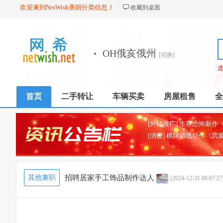
欢迎来到NetWish美国分类信息！
收藏到桌面
·
OH俄亥俄州
[切换]
首页
二手转让
车辆买卖
房屋租售
全
其他兼职
招聘居家手工饰品制作达人
(2024-12-31 08:07:27