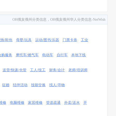
OH俄亥俄州分类信息，OH俄亥俄州华人分类信息-NetWish
配饰/鞋包
母婴/玩具
运动/图书/乐器
门票卡券
工业
收购服务
摩托车/燃气车
电动车
自行车
本地下线
送货/快递/仓管
工人/技工
财务/会计
老师/培训师
征婚
结伴活动
技能交换
找人/寻物
维修
电脑维修
家居维修
管道疏通
外卖/送水
开