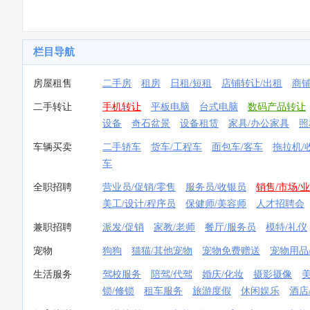
栏目导航
房屋租售
二手房
租房
日租/短租
店铺转让/出租
商
二手转让
手机转让
平板电脑
台式电脑
数码产品转让
设备
奇石盆景
设备租赁
家具/办公家具
照
车辆买卖
二手轿车
货车/工程车
面包车/客车
拖拉机/
车
全职招聘
营业员/促销/零售
服务员/收银员
销售/市场/
美工/设计/程序员
保健师/美容师
人才招聘会
兼职招聘
派发/促销
家教/老师
餐厅/服务员
模特/礼仪
宠物
狗狗
猫猫/其他宠物
宠物免费赠送
宠物用品
生活服务
驾校服务
陪驾/代驾
婚庆/化妆
摄影摄像
锁/修锁
租车服务
旅游度假
休闲娱乐
酒店