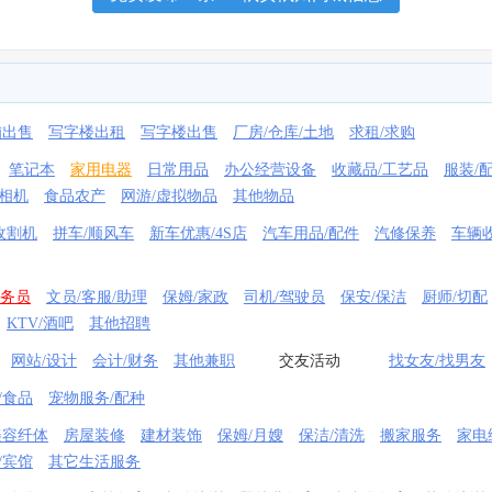
铺出售
写字楼出租
写字楼出售
厂房/仓库/土地
求租/求购
笔记本
家用电器
日常用品
办公经营设备
收藏品/工艺品
服装/
相机
食品农产
网游/虚拟物品
其他物品
收割机
拼车/顺风车
新车优惠/4S店
汽车用品/配件
汽修保养
车辆
业务员
文员/客服/助理
保姆/家政
司机/驾驶员
保安/保洁
厨师/切配
KTV/酒吧
其他招聘
网站/设计
会计/财务
其他兼职
交友活动
找女友/找男友
/食品
宠物服务/配种
美容纤体
房屋装修
建材装饰
保姆/月嫂
保洁/清洗
搬家服务
家电
/宾馆
其它生活服务