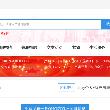
选择地区
职招聘
兼职招聘
交友活动
宠物
生活服务
[外链推广] 生存恐怖新作《500FINGERFILLET》发布PG试玩版
(2026-08-05)
[消费] 棋牌游戏巨作《武装突袭3》推出新DLC，聚焦海军陆战队场景
[消费] GalacticGems：宇宙寻宝，火力全开！
(2026-07-22)
(202
其他兼职
ebay个人+商户 兼
)
免费发布一条OH俄亥俄州同城信息